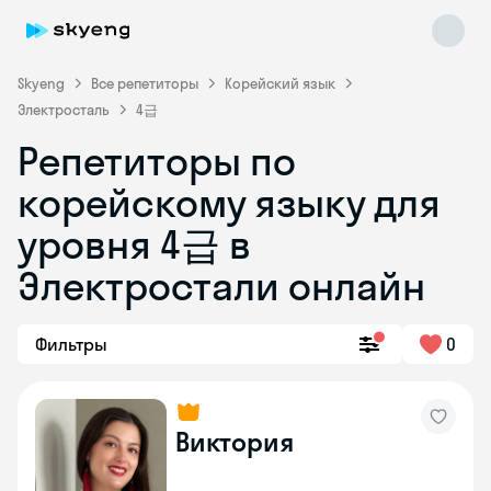
Skyeng
Все репетиторы
Корейский язык
Электросталь
4급
Репетиторы по
корейскому языку для
уровня 4급 в
Skyeng Chat
online
Электростали онлайн
Фильтры
0
Виктория