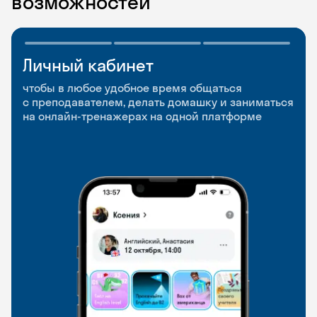
возможностей
Личный кабинет
Мобильное
Разговорные клубы
приложение
и Talks
чтобы в любое удобное время общаться
с преподавателем, делать домашку и заниматься
чтобы заниматься и изучать новые слова где
Групповые занятия для разговорной практики
на онлайн-тренажерах на одной платформе
и когда удобно
и индивидуальные встречи с преподавателями
со всего мира, чтобы общаться на английском
свободно