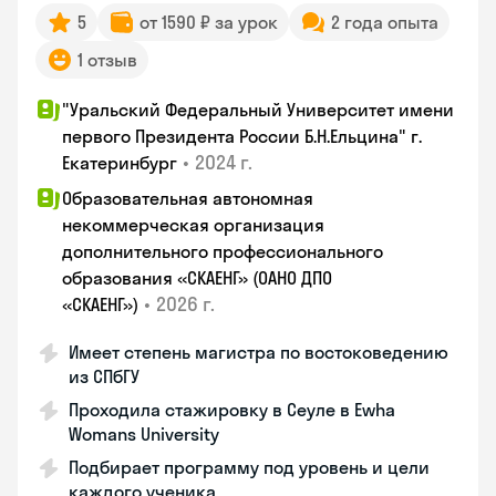
5
от 1590 ₽ за урок
2 года опыта
1 отзыв
"Уральский Федеральный Университет имени
первого Президента России Б.Н.Ельцина" г.
•
2024 г.
Екатеринбург
Образовательная автономная
некоммерческая организация
дополнительного профессионального
образования «СКАЕНГ» (ОАНО ДПО
•
2026 г.
«СКАЕНГ»)
Имеет степень магистра по востоковедению
из СПбГУ
Проходила стажировку в Сеуле в Ewha
Womans University
Подбирает программу под уровень и цели
каждого ученика