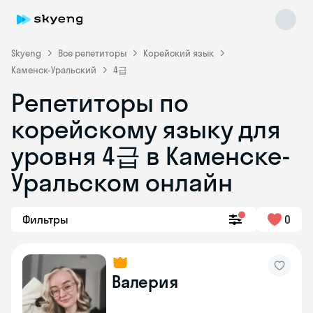
Skyeng
Все репетиторы
Корейский язык
Каменск-Уральский
4급
Репетиторы по
корейскому языку для
уровня 4급 в Каменске-
Skyeng Chat
online
Уральском онлайн
Фильтры
0
Валерия