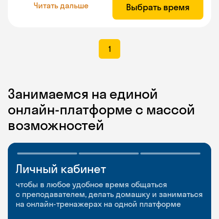
Читать дальше
Выбрать время
1
Занимаемся на единой
онлайн-платформе с массой
возможностей
Личный кабинет
Мобильное
Разговорные клубы
приложение
и Talks
чтобы в любое удобное время общаться
с преподавателем, делать домашку и заниматься
чтобы заниматься и изучать новые слова где
Групповые занятия для разговорной практики
на онлайн-тренажерах на одной платформе
и когда удобно
и индивидуальные встречи с преподавателями
со всего мира, чтобы общаться на английском