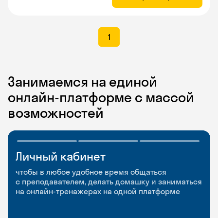
1
Занимаемся на единой
онлайн-платформе с массой
возможностей
Личный кабинет
Мобильное
Разговорные клубы
приложение
и Talks
чтобы в любое удобное время общаться
с преподавателем, делать домашку и заниматься
чтобы заниматься и изучать новые слова где
Групповые занятия для разговорной практики
на онлайн-тренажерах на одной платформе
и когда удобно
и индивидуальные встречи с преподавателями
со всего мира, чтобы общаться на английском
свободно