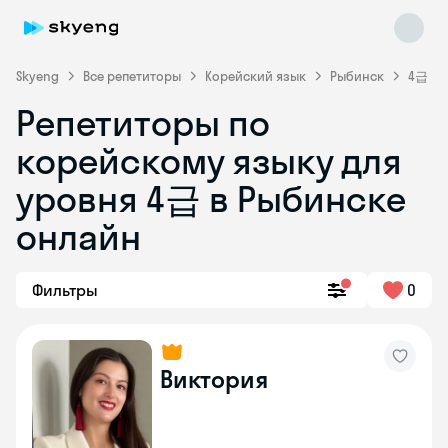
Skyeng
Все репетиторы
Корейский язык
Рыбинск
4급
Репетиторы по
корейскому языку для
уровня 4급 в Рыбинске
Skyeng Chat
онлайн
online
Фильтры
0
Виктория