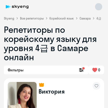
Skyeng
Все репетиторы
Корейский язык
Самара
4급
Репетиторы по
корейскому языку для
уровня 4급 в Самаре
Skyeng Chat
онлайн
online
Фильтры
0
Виктория