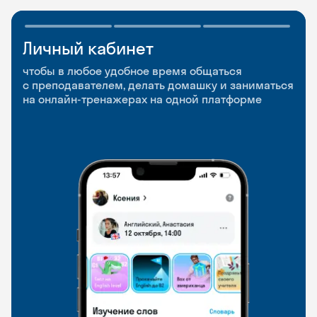
Личный кабинет
Мобильное
Разговорные клубы
приложение
и Talks
чтобы в любое удобное время общаться
с преподавателем, делать домашку и заниматься
чтобы заниматься и изучать новые слова где
Групповые занятия для разговорной практики
на онлайн-тренажерах на одной платформе
и когда удобно
и индивидуальные встречи с преподавателями
со всего мира, чтобы общаться на английском
свободно