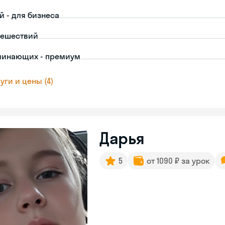
й - для бизнеса
тешествий
чинающих - премиум
уги и цены (4)
Дарья
5
от 1090 ₽ за урок