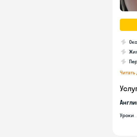
Око
Жи
Пер
Читать
Услу
Англи
Уроки