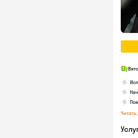
Вят
Ис
Нач
По
Читать
Услу