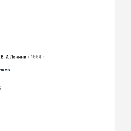
•
1994 г.
. И. Ленина
роков
й