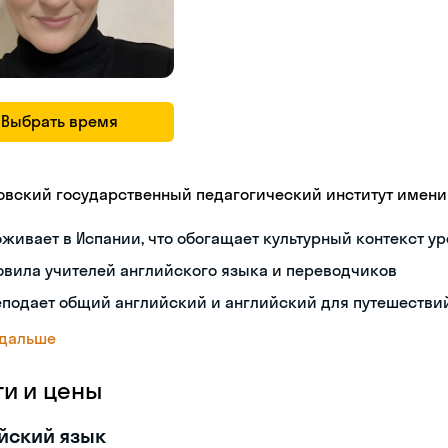
Выбрать время
овский государственный педагогический институт имени В
живает в Испании, что обогащает культурный контекст у
овила учителей английского языка и переводчиков
еподает общий английский и английский для путешестви
 дальше
ги и цены
йский язык