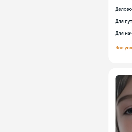
Делово
Для пу
Для на
Все усл