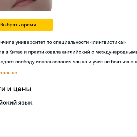
Выбрать время
нчила университет по специальности «лингвистика»
ла в Китае и практиковала английский с международным
едает свободу использования языка и учит не бояться о
 дальше
ги и цены
йский язык