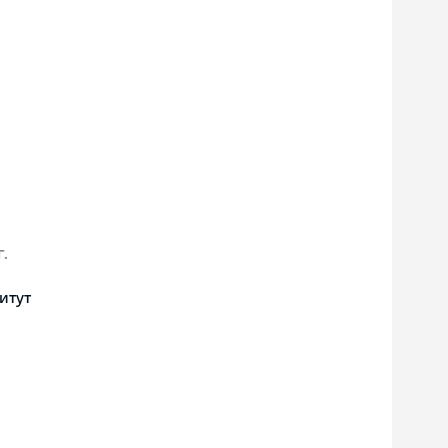
г.
итут