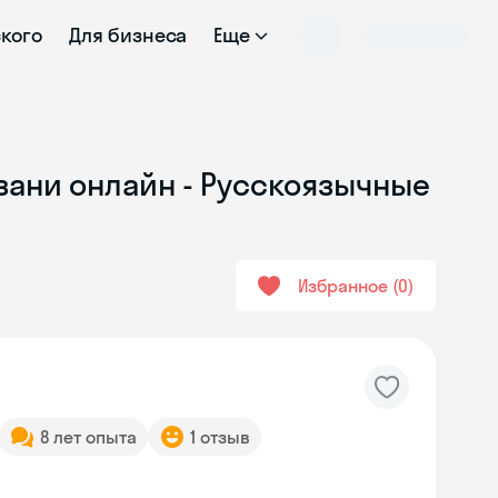
ского
Для бизнеса
Еще
зани онлайн - Русскоязычные
Избранное
0
8 лет опыта
1 отзыв