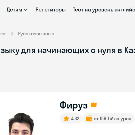
Детям
Репетиторы
Тест на уровень англий
ner
Русскоязычные
зыку для начинающих с нуля в Ка
Фируз
4.82
от 1590 ₽ за урок