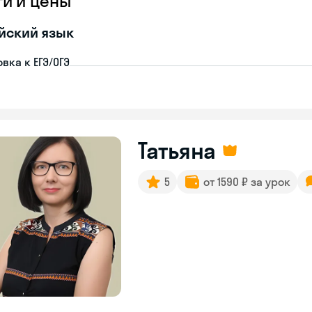
ги и цены
йский язык
вка к ЕГЭ/ОГЭ
Татьяна
5
от 1590 ₽ за урок