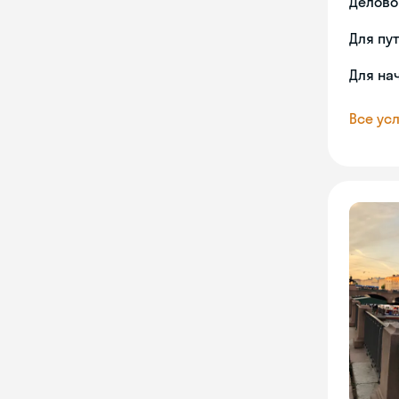
Делово
Для пу
Для на
Все усл