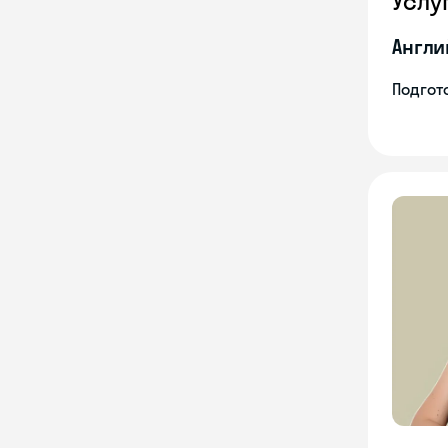
Услу
Англи
Подгото