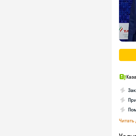
Каз
Зак
При
Пом
Читать