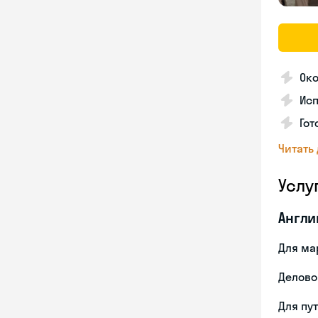
Око
Ис
Гот
Читать
Услу
Англи
Для ма
Делово
Для пу