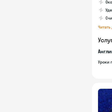
Ок
Уде
Счи
Читать
Услу
Англи
Уроки 