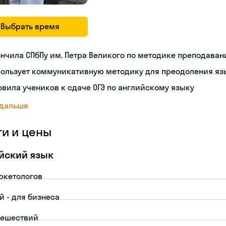
Выбрать время
нчила СПбПу им. Петра Великого по методике преподаван
пользует коммуникативную методику для преодоления яз
овила учеников к сдаче ОГЭ по английскому языку
 дальше
ги и цены
йский язык
ркетологов
й - для бизнеса
тешествий