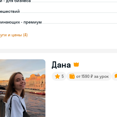
й - для бизнеса
тешествий
чинающих - премиум
уги и цены (4)
Дана
5
от 1590 ₽ за урок