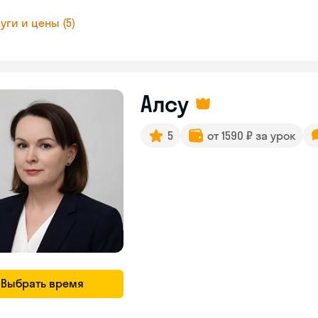
уги и цены (5)
Алсу
5
от 1590 ₽ за урок
Выбрать время