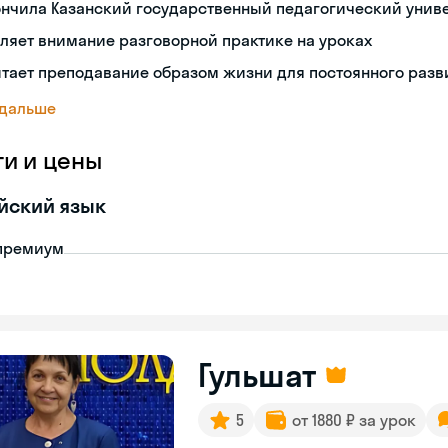
ончила Казанский государственный педагогический унив
ляет внимание разговорной практике на уроках
тает преподавание образом жизни для постоянного разв
 дальше
ги и цены
йский язык
премиум
Гульшат
5
от 1880 ₽ за урок