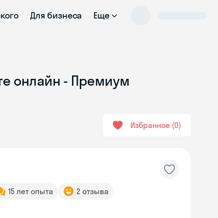
ского
Для бизнеса
Еще
те онлайн - Премиум
Избранное
0
15 лет опыта
2 отзыва