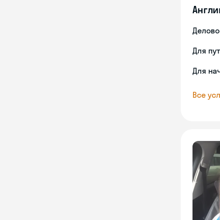
Англи
Делово
Для пу
Для на
Все усл