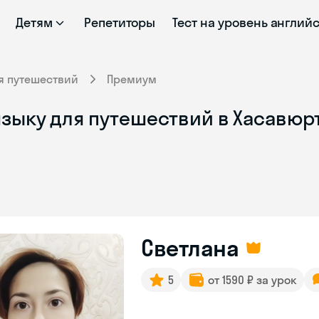
Детям
Репетиторы
Тест на уровень англий
я путешествий
Премиум
языку для путешествий в Хасавюр
Светлана
5
от 1590 ₽ за урок