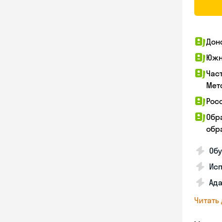
Дон
Южн
Час
Мет
Рос
Обр
обра
Обу
Ис
Ада
Читать