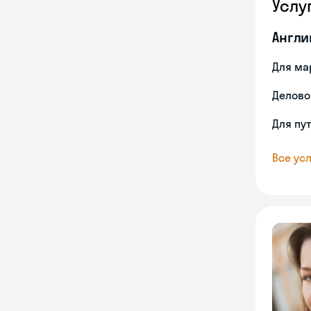
Услу
Англи
Для ма
Делово
Для пу
Все усл