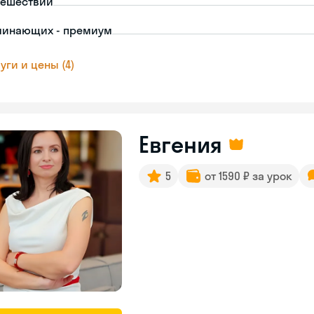
тешествий
чинающих - премиум
уги и цены (4)
Евгения
5
от 1590 ₽ за урок