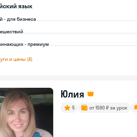
йский язык
й - для бизнеса
тешествий
чинающих - премиум
уги и цены (4)
Юлия
5
от 1590 ₽ за урок