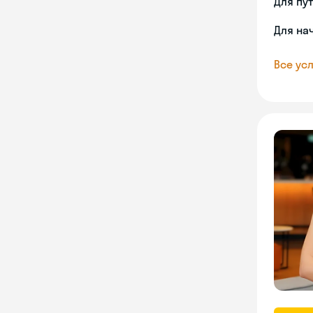
Для пу
Для на
Все усл