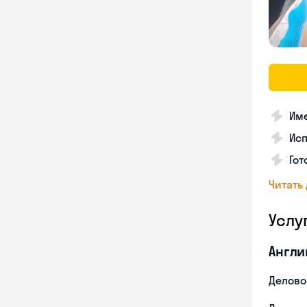
Име
Ис
Гот
Читать
Услу
Англи
Делово