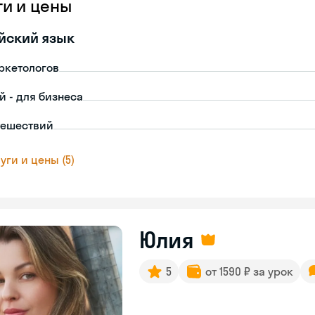
ги и цены
йский язык
ркетологов
й - для бизнеса
тешествий
уги и цены (5)
Юлия
5
от 1590 ₽ за урок