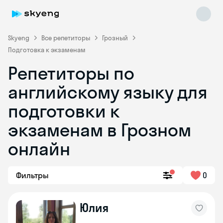
Skyeng
Все репетиторы
Грозный
Подготовка к экзаменам
Репетиторы по
английскому языку для
подготовки к
экзаменам в Грозном
Skyeng Chat
online
онлайн
Фильтры
0
Юлия