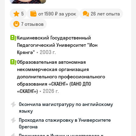
5
от 1590 ₽ за урок
26 лет опыта
7 отзывов
Кишиневский Государственный
Педагогический Университет "Ион
•
2003 г.
Крянгэ"
Образовательная автономная
некоммерческая организация
дополнительного профессионального
образования «СКАЕНГ» (ОАНО ДПО
•
2026 г.
«СКАЕНГ»)
Окончила магистратуру по английскому
языку
Проходила стажировку в Университете
Орегона
Проживала в Индии и участвовала в