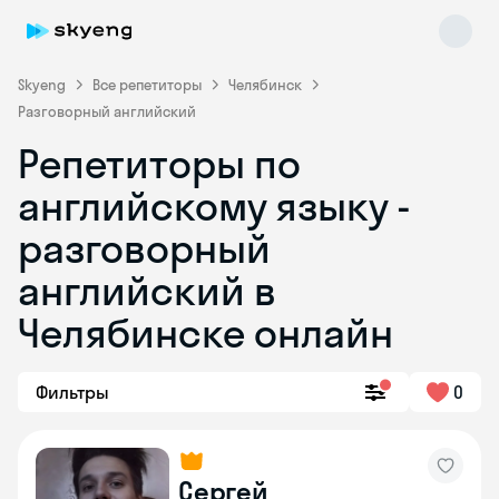
Skyeng
Все репетиторы
Челябинск
Разговорный английский
Репетиторы по
английскому языку -
разговорный
английский в
Skyeng Chat
online
Челябинске онлайн
Фильтры
0
Сергей