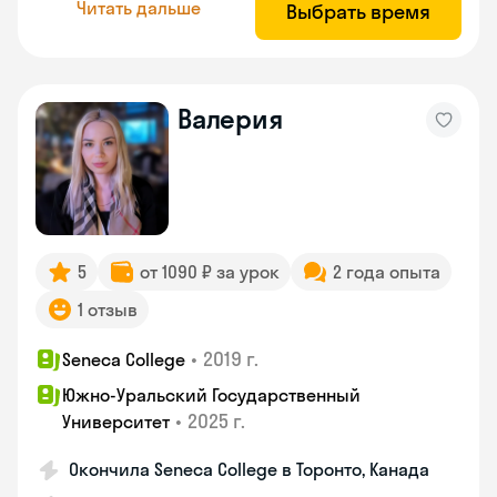
Читать дальше
Выбрать время
Валерия
5
от 1090 ₽ за урок
2 года опыта
1 отзыв
•
2019 г.
Seneca College
Южно-Уральский Государственный
•
2025 г.
Университет
Окончила Seneca College в Торонто, Канада