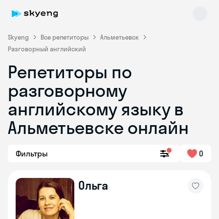
Skyeng
Все репетиторы
Альметьевск
Разговорный английский
Репетиторы по
разговорному
английскому языку в
Альметьевске онлайн
Skyeng Chat
online
Фильтры
0
Ольга