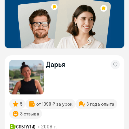
Дарья
5
от 1090 ₽ за урок
3 года опыта
3 отзыва
•
2009 г.
СПБГУ(ТИ)