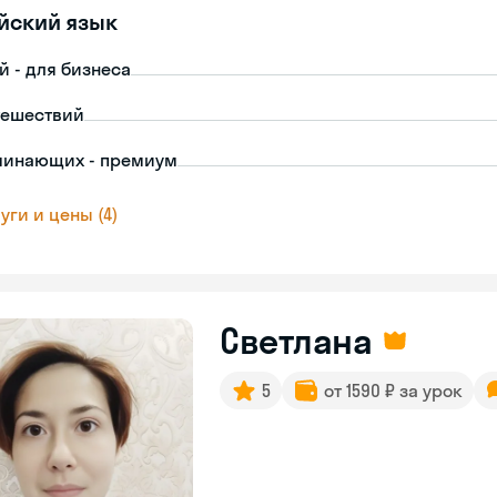
йский язык
й - для бизнеса
тешествий
чинающих - премиум
уги и цены (4)
Светлана
5
от 1590 ₽ за урок