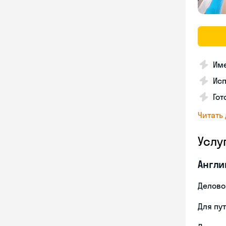
Име
Ис
Гот
Читать
Услу
Англи
Делово
Для пу