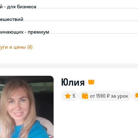
й - для бизнеса
тешествий
чинающих - премиум
уги и цены (4)
Юлия
5
от 1590 ₽ за урок