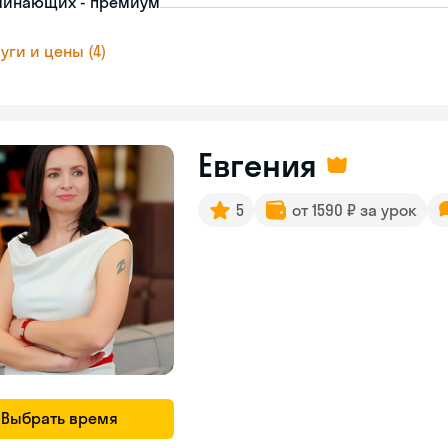
чинающих - премиум
уги и цены (4)
Евгения
5
от 1590 ₽ за урок
Выбрать время