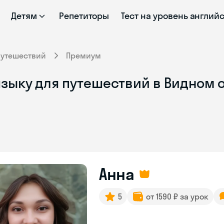
Детям
Репетиторы
Тест на уровень англий
путешествий
Премиум
языку для путешествий в Видном 
Анна
5
от 1590 ₽ за урок