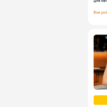
Для на
Все усл