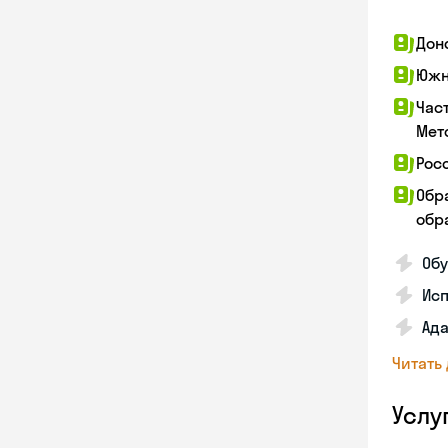
Дон
Южн
Час
Мет
Рос
Обр
обра
Обу
Ис
Ада
Читать
Услу