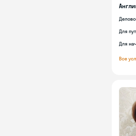
Англи
Делово
Для пу
Для на
Все усл