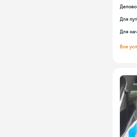
Делово
Для пу
Для на
Все усл