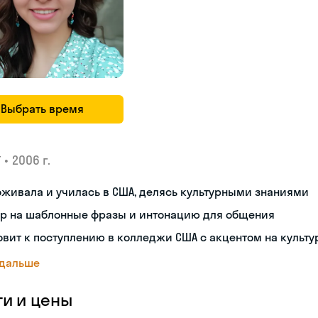
Выбрать время
•
2006 г.
У
живала и училась в США, делясь культурными знаниями
ор на шаблонные фразы и интонацию для общения
овит к поступлению в колледжи США с акцентом на культу
 дальше
ги и цены