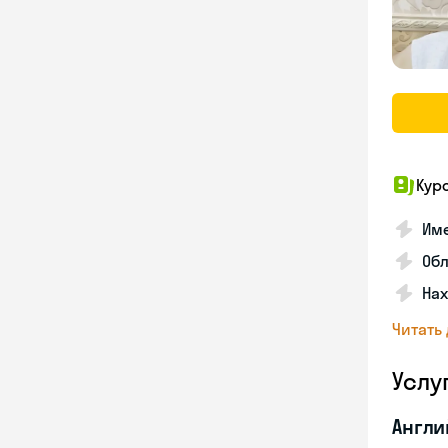
Кур
Име
Об
На
Читать
Услу
Англи