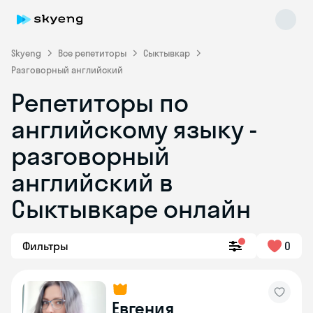
Skyeng
Все репетиторы
Сыктывкар
Разговорный английский
Репетиторы по
английскому языку -
разговорный
английский в
Skyeng Chat
online
Сыктывкаре онлайн
Фильтры
0
Евгения