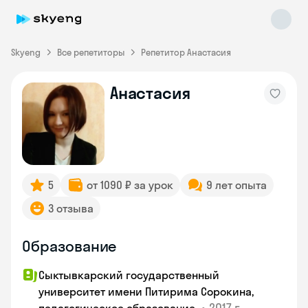
Skyeng
Все репетиторы
Репетитор Анастасия
Анастасия
Skyeng Chat
online
5
от 1090 ₽ за урок
9 лет опыта
3 отзыва
Образование
Сыктывкарский государственный
университет имени Питирима Сорокина,
•
2017 г.