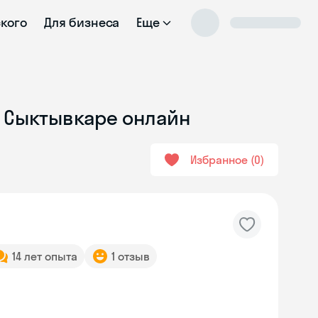
ского
Для бизнеса
Еще
в Сыктывкаре онлайн
Избранное
0
14 лет опыта
1 отзыв