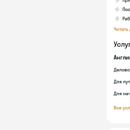
Пр
По
Раб
Читать
Услу
Англи
Делово
Для пу
Для на
Все усл