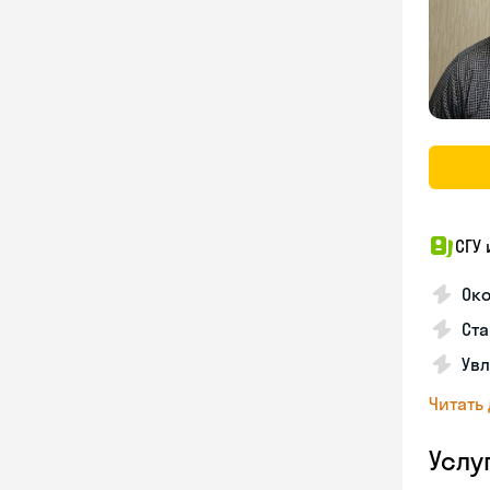
СГУ
Ок
Ста
Увл
Читать
Услу