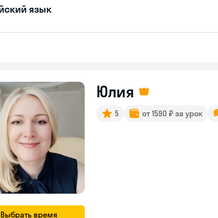
йский язык
Юлия
5
от 1590 ₽ за урок
Выбрать время