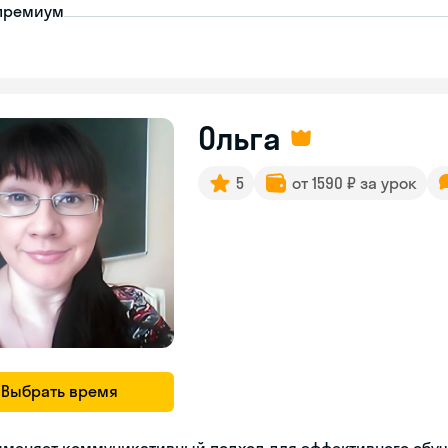
премиум
Ольга
5
от 1590 ₽ за урок
Выбрать время