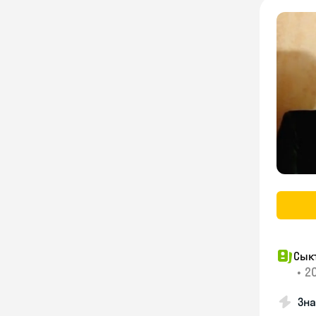
Сык
•
20
Зна