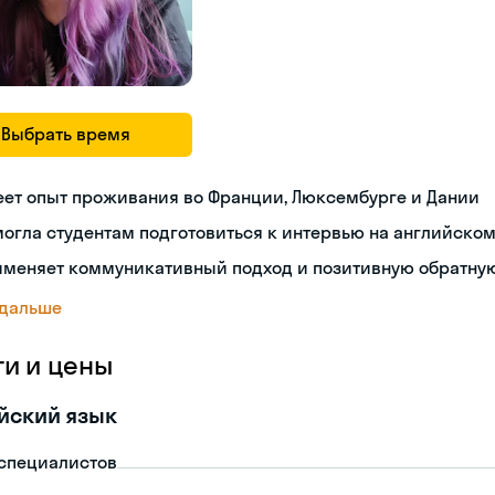
Выбрать время
еет опыт проживания во Франции, Люксембурге и Дании
огла студентам подготовиться к интервью на английско
именяет коммуникативный подход и позитивную обратную
 дальше
ги и цены
йский язык
-специалистов