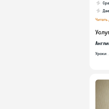
Сра
Да
Читать
Услу
Англи
Уроки