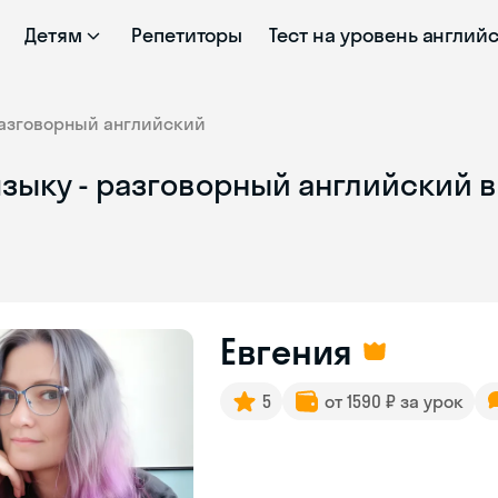
Детям
Репетиторы
Тест на уровень англий
азговорный английский
языку - разговорный английский 
Евгения
5
от 1590 ₽ за урок