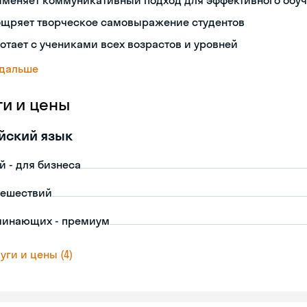
именяет коммуникативный подход для эффективного обу
ощряет творческое самовыражение студентов
отает с учениками всех возрастов и уровней
 дальше
ги и цены
йский язык
й - для бизнеса
тешествий
чинающих - премиум
уги и цены (4)