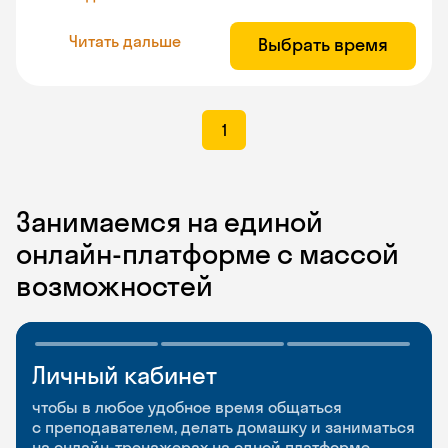
Читать дальше
Выбрать время
1
Занимаемся на единой
онлайн-платформе с массой
возможностей
Личный кабинет
Мобильное
Разговорные клубы
приложение
и Talks
чтобы в любое удобное время общаться
с преподавателем, делать домашку и заниматься
чтобы заниматься и изучать новые слова где
Групповые занятия для разговорной практики
на онлайн-тренажерах на одной платформе