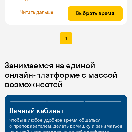
Читать дальше
Выбрать время
1
Занимаемся на единой
онлайн-платформе с массой
возможностей
Личный кабинет
Мобильное
Разговорные клубы
приложение
и Talks
чтобы в любое удобное время общаться
с преподавателем, делать домашку и заниматься
чтобы заниматься и изучать новые слова где
Групповые занятия для разговорной практики
на онлайн-тренажерах на одной платформе