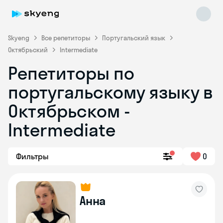
Skyeng
Все репетиторы
Португальский язык
Октябрьский
Intermediate
Репетиторы по
португальскому языку в
Октябрьском -
Skyeng Chat
online
Intermediate
Фильтры
0
Анна