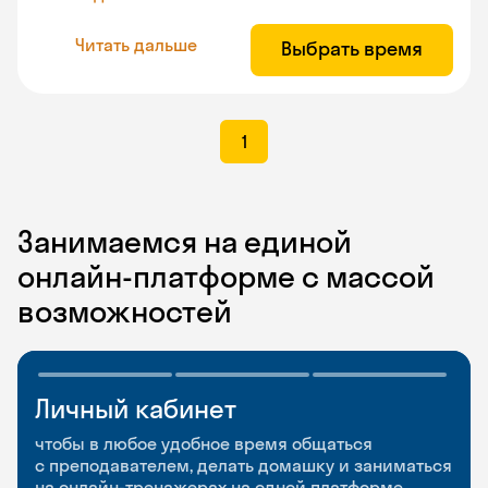
Читать дальше
Выбрать время
1
Занимаемся на единой
онлайн-платформе с массой
возможностей
Личный кабинет
Мобильное
Разговорные клубы
приложение
и Talks
чтобы в любое удобное время общаться
с преподавателем, делать домашку и заниматься
чтобы заниматься и изучать новые слова где
Групповые занятия для разговорной практики
на онлайн-тренажерах на одной платформе