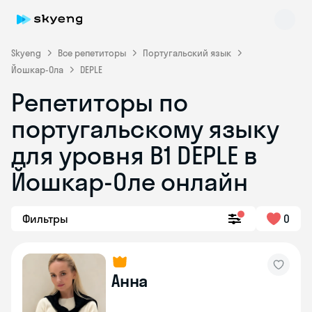
Skyeng
Все репетиторы
Португальский язык
Йошкар-Ола
DEPLE
Репетиторы по
португальскому языку
для уровня B1 DEPLE в
Skyeng Chat
online
Йошкар-Оле онлайн
Фильтры
0
Анна