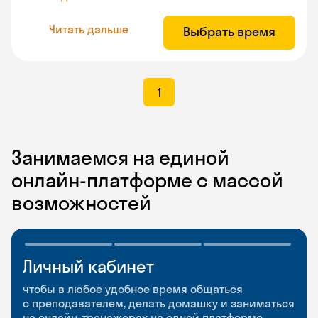
Читать дальше
Выбрать время
1
Занимаемся на единой
онлайн-платформе с массой
возможностей
Личный кабинет
Мобильное
Разговорные клубы
приложение
и Talks
чтобы в любое удобное время общаться
с преподавателем, делать домашку и заниматься
чтобы заниматься и изучать новые слова где
Групповые занятия для разговорной практики
на онлайн-тренажерах на одной платформе