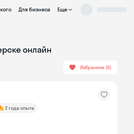
ского
Для бизнеса
Еще
верске онлайн
Избранное
0
2 года опыта