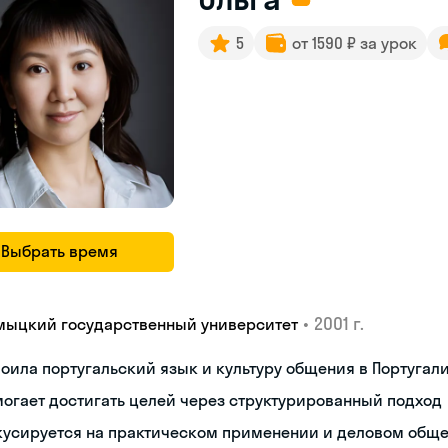
5
от 1590 ₽ за урок
Выбрать время
•
2001 г.
мыцкий государственный университет
оила португальский язык и культуру общения в Португал
огает достигать целей через структурированный подход
кусируется на практическом применении и деловом общ