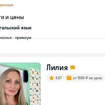
 дальше
ги и цены
гальский язык
рослых - премиум
Лилия
4.97
от 1590 ₽ за урок