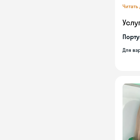
Читать
Услу
Порту
Для вз