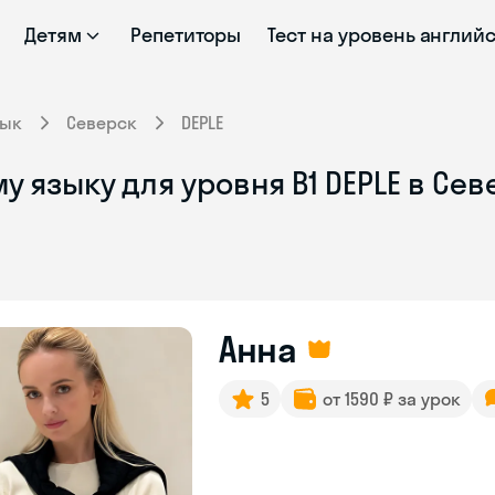
Детям
Репетиторы
Тест на уровень англий
зык
Северск
DEPLE
у языку для уровня B1 DEPLE в Се
Анна
5
от 1590 ₽ за урок