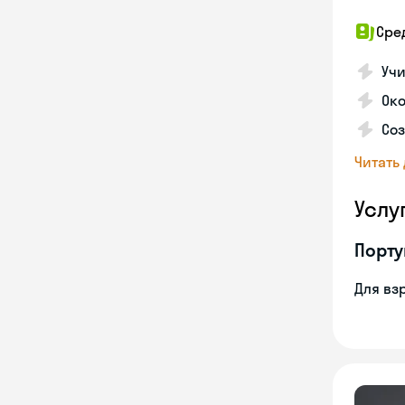
Сре
Учи
Око
Соз
Читать
Услу
Порту
Для вз