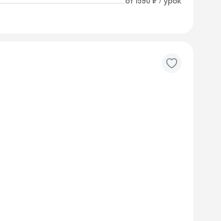
от 1590 ₽ / урок
Skyeng Chat
online