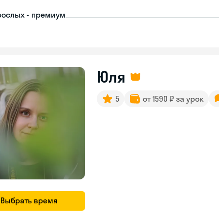
рослых - премиум
Юля
5
от 1590 ₽ за урок
Выбрать время