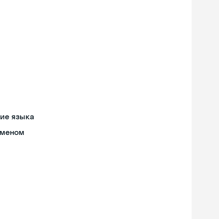
ние языка
бменом