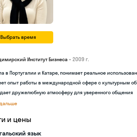
Выбрать время
•
2009 г.
димирский Институт Бизнеса
а в Португалии и Катаре, понимает реальное использова
еет опыт работы в международной сфере с культурным о
здает дружелюбную атмосферу для уверенного общения
 дальше
ги и цены
гальский язык