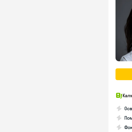
Кал
Осв
Пом
Фо