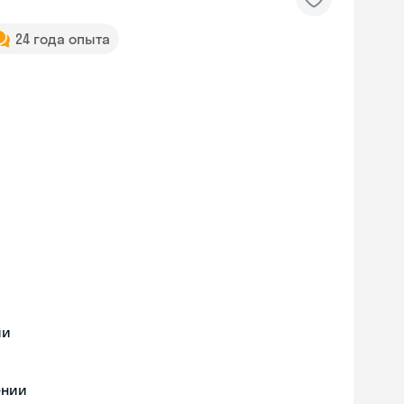
24 года опыта
ии
ении