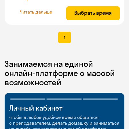
Читать дальше
Выбрать время
1
Занимаемся на единой
онлайн-платформе с массой
возможностей
Личный кабинет
Мобильное
Разговорные клубы
приложение
и Talks
чтобы в любое удобное время общаться
с преподавателем, делать домашку и заниматься
чтобы заниматься и изучать новые слова где
Групповые занятия для разговорной практики
на онлайн-тренажерах на одной платформе