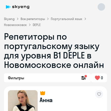
Skyeng
Все репетиторы
Португальский язык
Новомосковск
DEPLE
Репетиторы по
португальскому языку
для уровня B1 DEPLE в
Skyeng Chat
online
Новомосковске онлайн
Фильтры
0
Анна