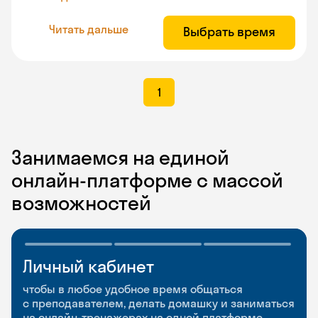
Читать дальше
Выбрать время
1
Занимаемся на единой
онлайн-платформе с массой
возможностей
Личный кабинет
Мобильное
Разговорные клубы
приложение
и Talks
чтобы в любое удобное время общаться
с преподавателем, делать домашку и заниматься
чтобы заниматься и изучать новые слова где
Групповые занятия для разговорной практики
на онлайн-тренажерах на одной платформе