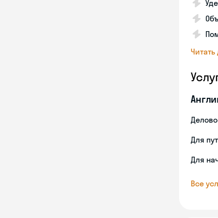
Уде
Об
Пом
Читать
Услу
Англи
Делово
Для пу
Для на
Все усл