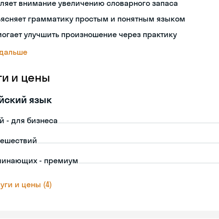
ляет внимание увеличению словарного запаса
ъясняет грамматику простым и понятным языком
огает улучшить произношение через практику
 дальше
ги и цены
йский язык
й - для бизнеса
тешествий
чинающих - премиум
уги и цены (4)