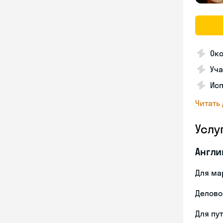
Ок
Уча
Ис
Читать
Услу
Англи
Для ма
Делово
Для пу