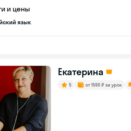
ги и цены
йский язык
Екатерина
5
от 1590 ₽ за урок