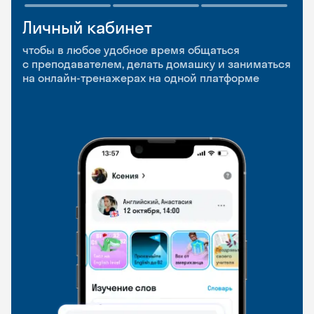
Личный кабинет
Мобильное
Разговорные клубы
приложение
и Talks
чтобы в любое удобное время общаться
с преподавателем, делать домашку и заниматься
чтобы заниматься и изучать новые слова где
Групповые занятия для разговорной практики
на онлайн-тренажерах на одной платформе
и когда удобно
и индивидуальные встречи с преподавателями
со всего мира, чтобы общаться на английском
свободно