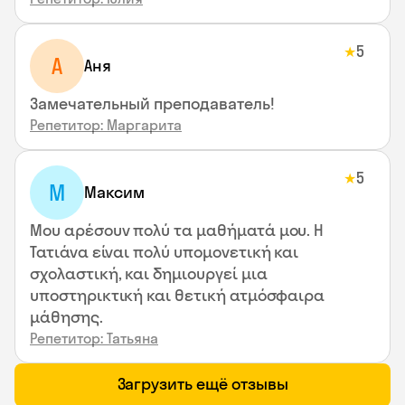
5
★
А
Аня
Замечательный преподаватель!
Репетитор: Маргарита
5
★
М
Максим
Μου αρέσουν πολύ τα μαθήματά μου. Η
Τατιάνα είναι πολύ υπομονετική και
σχολαστική, και δημιουργεί μια
υποστηρικτική και θετική ατμόσφαιρα
μάθησης.
Репетитор: Татьяна
Загрузить ещё отзывы