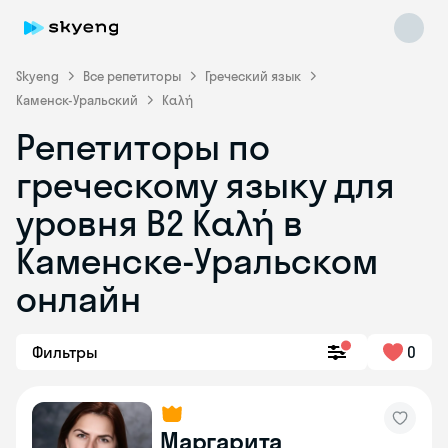
Skyeng
Все репетиторы
Греческий язык
Каменск-Уральский
Καλή
Репетиторы по
греческому языку для
уровня Β2 Καλή в
Skyeng Chat
Каменске-Уральском
online
онлайн
Фильтры
0
Маргарита