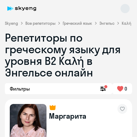
Skyeng
Все репетиторы
Греческий язык
Энгельс
Καλή
Репетиторы по
греческому языку для
уровня Β2 Καλή в
Энгельсе онлайн
Skyeng Chat
online
Фильтры
0
Маргарита