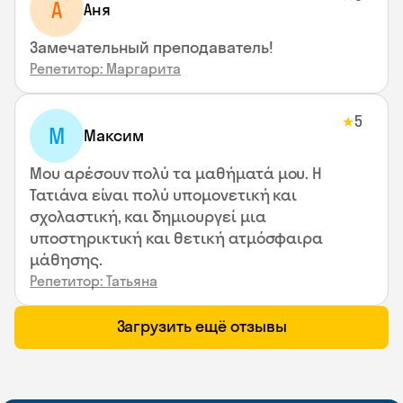
А
Аня
Замечательный преподаватель!
Репетитор: Маргарита
5
★
М
Максим
Μου αρέσουν πολύ τα μαθήματά μου. Η
Τατιάνα είναι πολύ υπομονετική και
σχολαστική, και δημιουργεί μια
υποστηρικτική και θετική ατμόσφαιρα
μάθησης.
Репетитор: Татьяна
Загрузить ещё отзывы