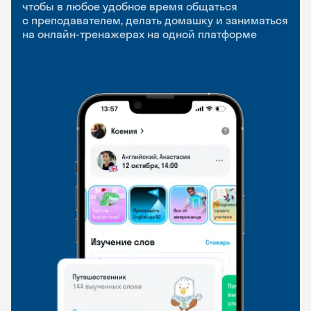
приложение
и Talks
чтобы в любое удобное время общаться
с преподавателем, делать домашку и заниматься
чтобы заниматься и изучать новые слова где
Групповые занятия для разговорной практики
на онлайн-тренажерах на одной платформе
и когда удобно
и индивидуальные встречи с преподавателями
со всего мира, чтобы общаться на английском
свободно