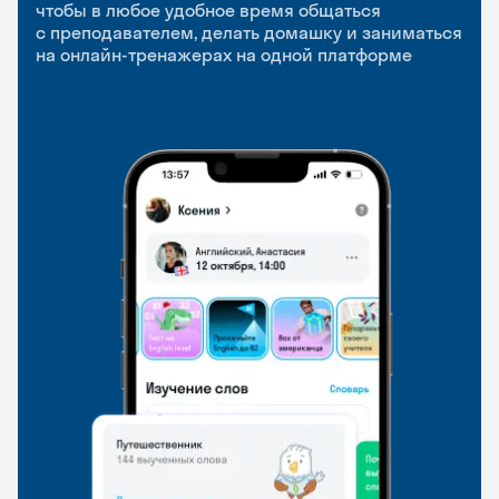
приложение
и Talks
чтобы в любое удобное время общаться
с преподавателем, делать домашку и заниматься
чтобы заниматься и изучать новые слова где
Групповые занятия для разговорной практики
на онлайн-тренажерах на одной платформе
и когда удобно
и индивидуальные встречи с преподавателями
со всего мира, чтобы общаться на английском
свободно