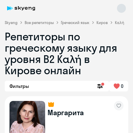
Skyeng
Все репетиторы
Греческий язык
Киров
Καλή
Репетиторы по
греческому языку для
уровня Β2 Καλή в
Кирове онлайн
Skyeng Chat
online
Фильтры
0
Маргарита