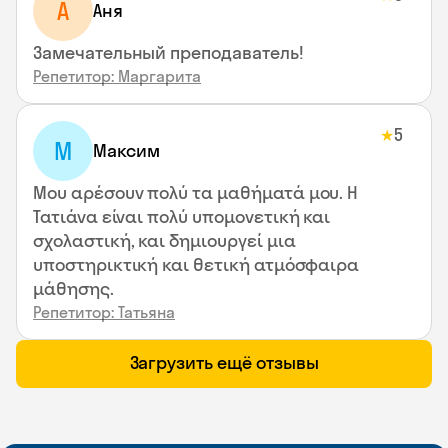
А
Аня
Замечательный преподаватель!
Репетитор: Маргарита
5
★
М
Максим
Μου αρέσουν πολύ τα μαθήματά μου. Η
Τατιάνα είναι πολύ υπομονετική και
σχολαστική, και δημιουργεί μια
υποστηρικτική και θετική ατμόσφαιρα
μάθησης.
Репетитор: Татьяна
Загрузить ещё отзывы