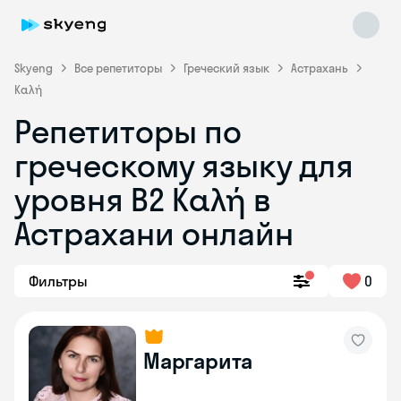
Skyeng
Все репетиторы
Греческий язык
Астрахань
Καλή
Репетиторы по
греческому языку для
уровня Β2 Καλή в
Астрахани онлайн
Skyeng Chat
online
Фильтры
0
Маргарита