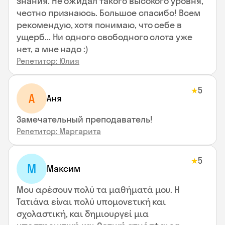
знания. Не ожидал такого высокого уровня,
честно признаюсь. Большое спасибо! Всем
рекомендую, хотя понимаю, что себе в
ущерб... Ни одного свободного слота уже
нет, а мне надо :)
Репетитор: Юлия
5
★
А
Аня
Замечательный преподаватель!
Репетитор: Маргарита
5
★
М
Максим
Μου αρέσουν πολύ τα μαθήματά μου. Η
Τατιάνα είναι πολύ υπομονετική και
σχολαστική, και δημιουργεί μια