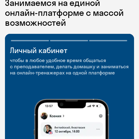
Занимаемся на единой
онлайн-платформе с массой
возможностей
Личный кабинет
Мобильное
Разговорные клубы
приложение
и Talks
чтобы в любое удобное время общаться
с преподавателем, делать домашку и заниматься
чтобы заниматься и изучать новые слова где
Групповые занятия для разговорной практики
на онлайн-тренажерах на одной платформе
и когда удобно
и индивидуальные встречи с преподавателями
со всего мира, чтобы общаться на английском
свободно