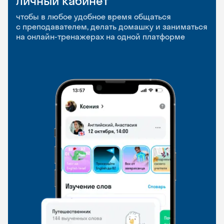
Личный кабинет
Мобильное
Разговорные клубы
приложение
и Talks
чтобы в любое удобное время общаться
с преподавателем, делать домашку и заниматься
чтобы заниматься и изучать новые слова где
Групповые занятия для разговорной практики
на онлайн-тренажерах на одной платформе
и когда удобно
и индивидуальные встречи с преподавателями
со всего мира, чтобы общаться на английском
свободно