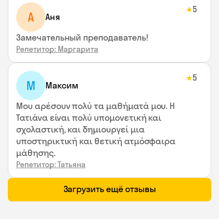
5
★
А
Аня
Замечательный преподаватель!
Репетитор: Маргарита
5
★
М
Максим
Μου αρέσουν πολύ τα μαθήματά μου. Η
Τατιάνα είναι πολύ υπομονετική και
σχολαστική, και δημιουργεί μια
υποστηρικτική και θετική ατμόσφαιρα
μάθησης.
Репетитор: Татьяна
Загрузить ещё отзывы