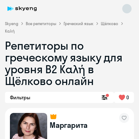
Skyeng
Все репетиторы
Греческий язык
Щёлково
Καλή
Репетиторы по
греческому языку для
уровня Β2 Καλή в
Skyeng Chat
Щёлково онлайн
online
Фильтры
0
Маргарита