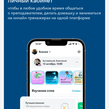
Личный кабинет
Мобильное
Разговорные клубы
приложение
и Talks
чтобы в любое удобное время общаться
с преподавателем, делать домашку и заниматься
чтобы заниматься и изучать новые слова где
Групповые занятия для разговорной практики
на онлайн-тренажерах на одной платформе
и когда удобно
и индивидуальные встречи с преподавателями
со всего мира, чтобы общаться на английском
свободно