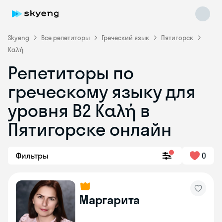
Skyeng
Все репетиторы
Греческий язык
Пятигорск
Καλή
Репетиторы по
греческому языку для
уровня Β2 Καλή в
Skyeng Chat
Пятигорске онлайн
online
Фильтры
0
Маргарита