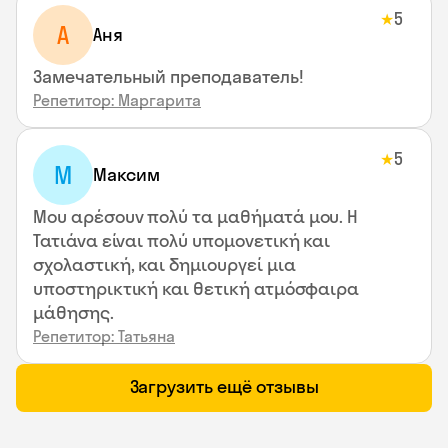
5
★
А
Аня
Замечательный преподаватель!
Репетитор: Маргарита
5
★
М
Максим
Μου αρέσουν πολύ τα μαθήματά μου. Η
Τατιάνα είναι πολύ υπομονετική και
σχολαστική, και δημιουργεί μια
υποστηρικτική και θετική ατμόσφαιρα
μάθησης.
Репетитор: Татьяна
Загрузить ещё отзывы