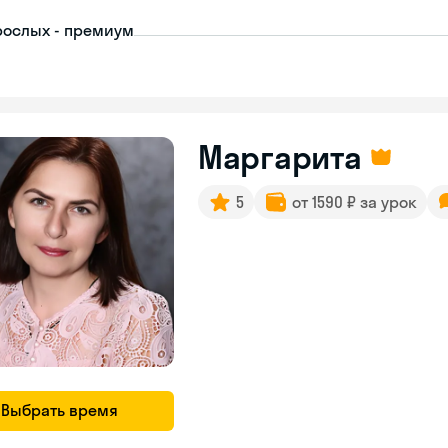
рослых - премиум
Маргарита
5
от 1590 ₽ за урок
Выбрать время