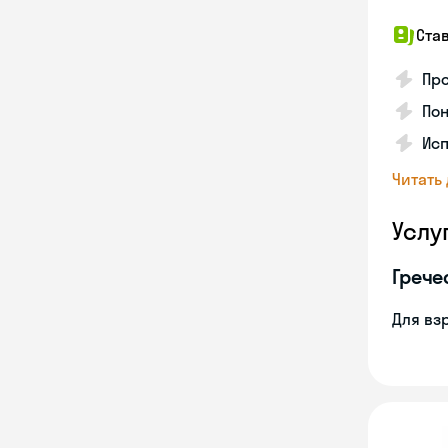
Ста
Про
Пон
Исп
Читать
Услу
Грече
Для вз