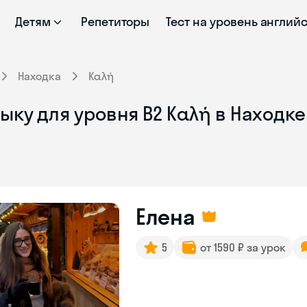
Детям
Репетиторы
Тест на уровень англий
Находка
Καλή
ыку для уровня Β2 Καλή в Находк
Елена
5
от 1590 ₽ за урок