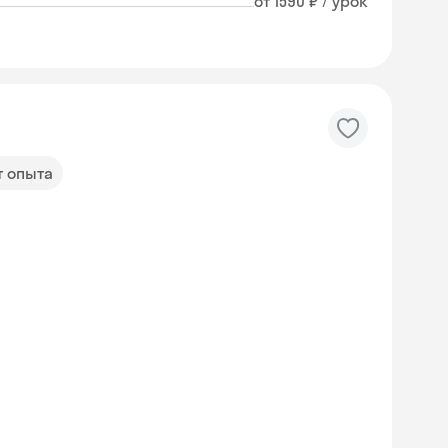
от 1590 ₽ / урок
т опыта
Skyeng Chat
online