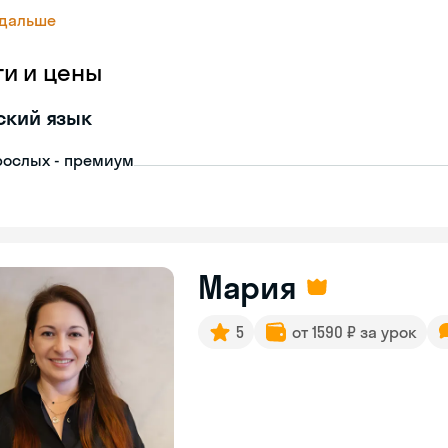
 дальше
ги и цены
ский язык
рослых - премиум
Мария
5
от 1590 ₽ за урок