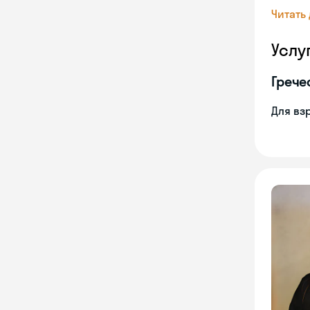
Читать
Услу
Грече
Для вз