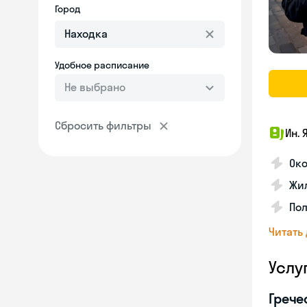
Город
Удобное расписание
Не выбрано
Сбросить фильтры
Ин. 
Око
Жил
По
Читать
Услу
Грече