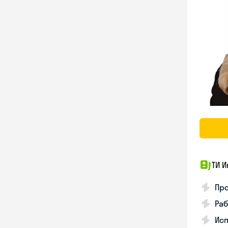
ТИ И
Про
Раб
Ис