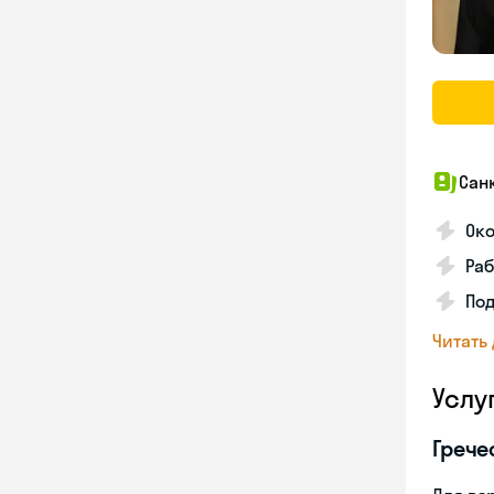
Сан
Око
Раб
Под
Читать
Услу
Грече