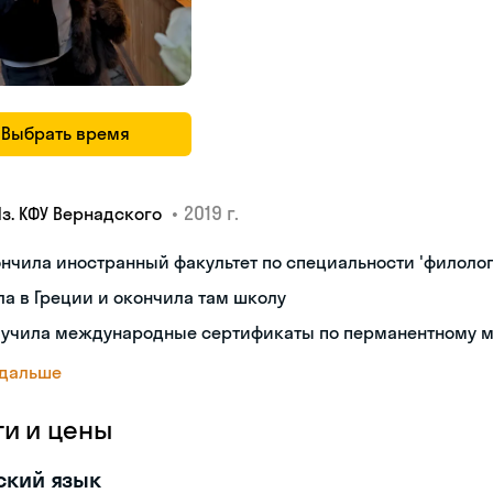
Выбрать время
•
2019 г.
Яз. КФУ Вернадского
нчила иностранный факультет по специальности 'филолог
а в Греции и окончила там школу
лучила международные сертификаты по перманентному 
 дальше
ги и цены
ский язык