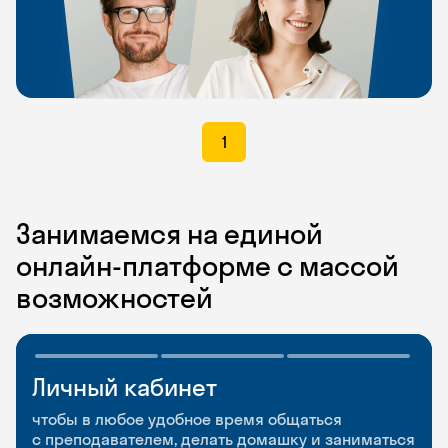
1
Занимаемся на единой
онлайн-платформе с массой
возможностей
Личный кабинет
Мобильное
Разговорные клубы
приложение
и Talks
чтобы в любое удобное время общаться
с преподавателем, делать домашку и заниматься
чтобы заниматься и изучать новые слова где
Групповые занятия для разговорной практики