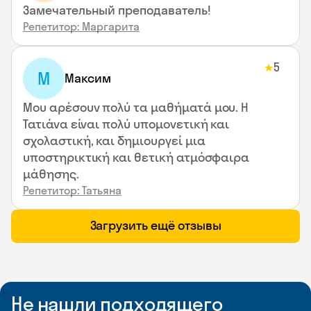
Замечательный преподаватель!
Репетитор: Маргарита
5
★
М
Максим
Μου αρέσουν πολύ τα μαθήματά μου. Η
Τατιάνα είναι πολύ υπομονετική και
σχολαστική, και δημιουργεί μια
υποστηρικτική και θετική ατμόσφαιρα
μάθησης.
Репетитор: Татьяна
Загрузить ещё отзывы
Не нашли подходящего