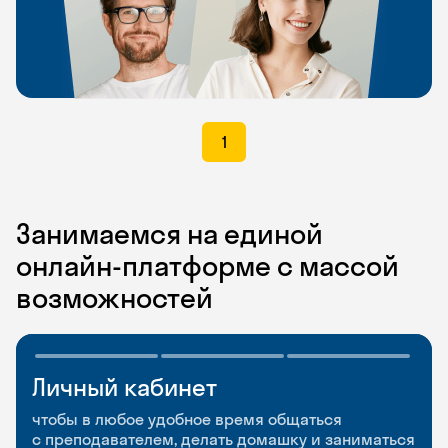
1
Занимаемся на единой
онлайн-платформе с массой
возможностей
Личный кабинет
Мобильное
Разговорные клубы
приложение
и Talks
чтобы в любое удобное время общаться
с преподавателем, делать домашку и заниматься
чтобы заниматься и изучать новые слова где
Групповые занятия для разговорной практики