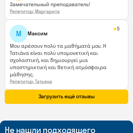
Замечательный преподаватель!
Репетитор: Маргарита
5
★
М
Максим
Μου αρέσουν πολύ τα μαθήματά μου. Η
Τατιάνα είναι πολύ υπομονετική και
σχολαστική, και δημιουργεί μια
υποστηρικτική και θετική ατμόσφαιρα
μάθησης.
Репетитор: Татьяна
Загрузить ещё отзывы
Не нашли подходящего