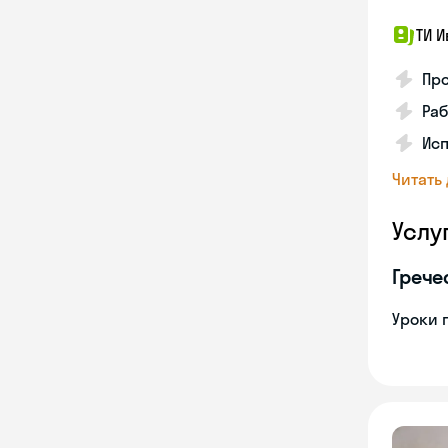
ТИ И
Про
Раб
Ис
Читать
Услу
Грече
Уроки 