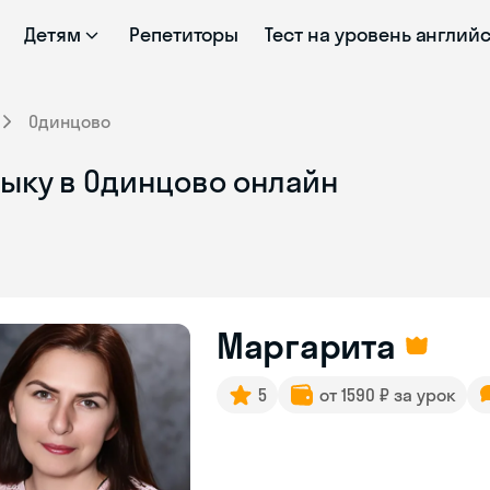
Детям
Репетиторы
Тест на уровень англий
Одинцово
зыку в Одинцово онлайн
Маргарита
5
от 1590 ₽ за урок