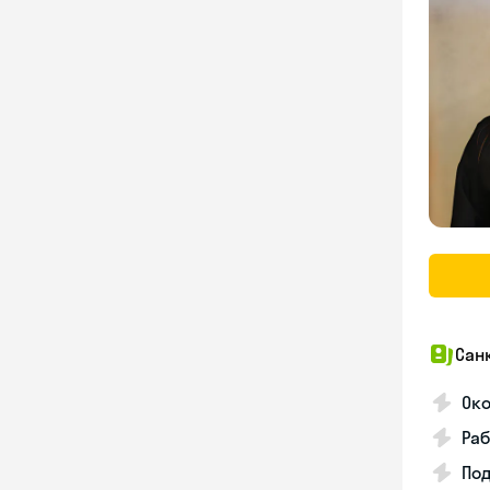
Сан
Око
Раб
Под