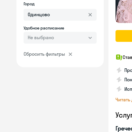
Город
Удобное расписание
Не выбрано
Сбросить фильтры
Ста
Про
Пон
Исп
Читать
Услу
Грече