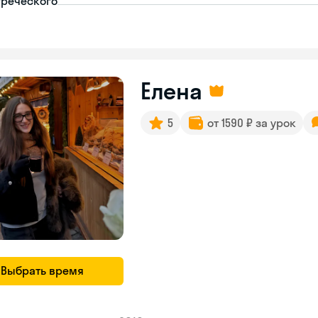
греческого
Елена
5
от 1590 ₽ за урок
Выбрать время