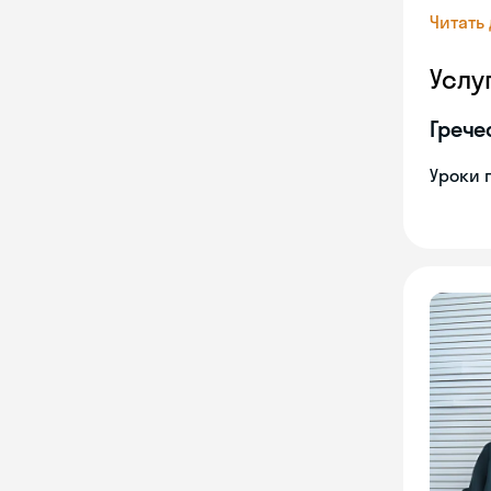
Читать
Услу
Грече
Уроки 