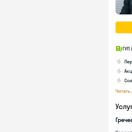
ГУП 
Пер
Ак
Соз
Читать
Услу
Грече