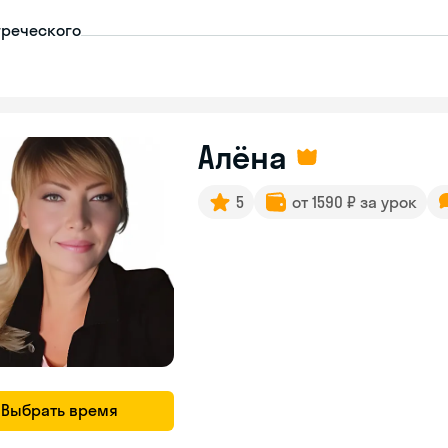
греческого
Алёна
5
от 1590 ₽ за урок
Выбрать время