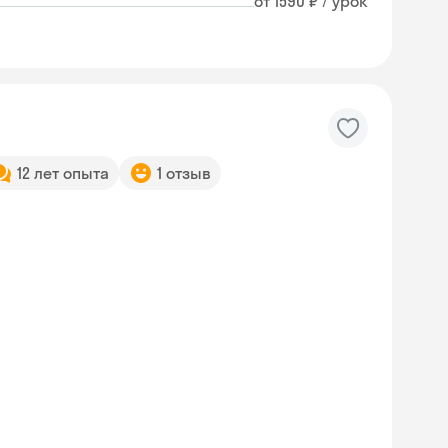
от 1590 ₽ / урок
12 лет опыта
1 отзыв
Skyeng Chat
online