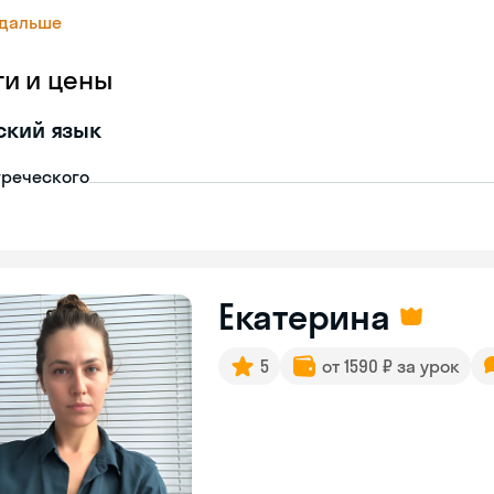
 дальше
ги и цены
ский язык
греческого
Екатерина
5
от 1590 ₽ за урок