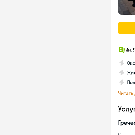
Ин. 
Око
Жил
По
Читать
Услу
Грече