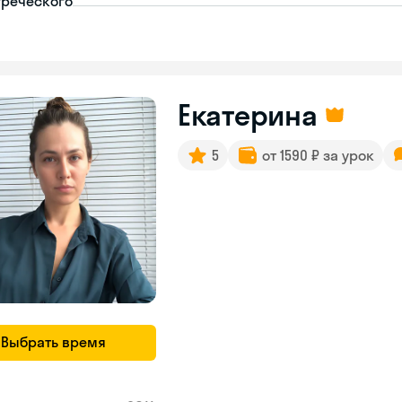
греческого
Екатерина
5
от 1590 ₽ за урок
Выбрать время