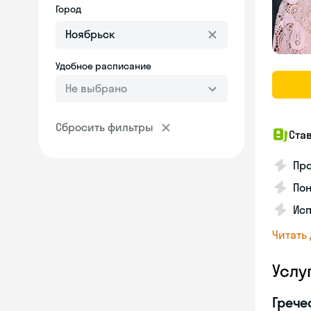
Город
Удобное расписание
Не выбрано
Сбросить фильтры
Ста
Про
Пон
Исп
Читать
Услу
Грече