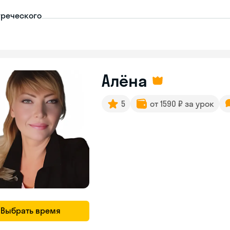
греческого
Алёна
5
от 1590 ₽ за урок
Выбрать время