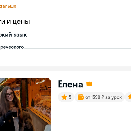
 дальше
ги и цены
ский язык
греческого
Елена
5
от 1590 ₽ за урок