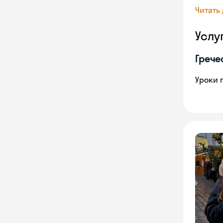
Читать
Услу
Грече
Уроки 