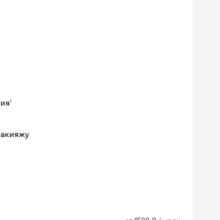
ия'
макияжу