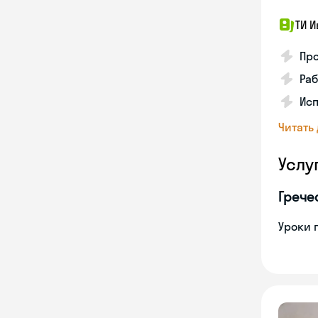
ТИ И
Про
Раб
Ис
Читать
Услу
Грече
Уроки 