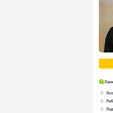
Сан
Око
Раб
Под