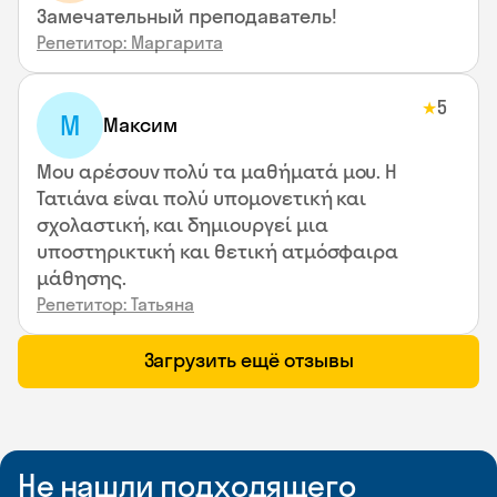
Замечательный преподаватель!
Репетитор: Маргарита
5
★
М
Максим
Μου αρέσουν πολύ τα μαθήματά μου. Η
Τατιάνα είναι πολύ υπομονετική και
σχολαστική, και δημιουργεί μια
υποστηρικτική και θετική ατμόσφαιρα
μάθησης.
Репетитор: Татьяна
Загрузить ещё отзывы
Не нашли подходящего