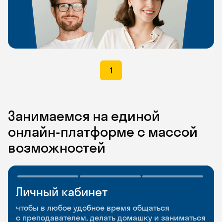
1
Занимаемся на единой
онлайн-платформе с массой
возможностей
Личный кабинет
Мобильное
Разговорные клубы
приложение
и Talks
чтобы в любое удобное время общаться
с преподавателем, делать домашку и заниматься
чтобы заниматься и изучать новые слова где
Групповые занятия для разговорной практики