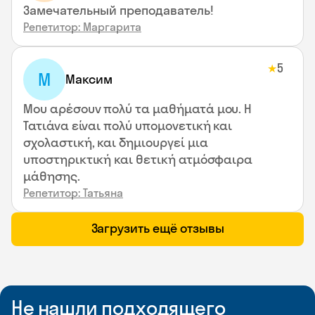
Замечательный преподаватель!
Репетитор: Маргарита
5
★
М
Максим
Μου αρέσουν πολύ τα μαθήματά μου. Η
Τατιάνα είναι πολύ υπομονετική και
σχολαστική, και δημιουργεί μια
υποστηρικτική και θετική ατμόσφαιρα
μάθησης.
Репетитор: Татьяна
Загрузить ещё отзывы
Не нашли подходящего