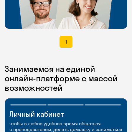
1
Занимаемся на единой
онлайн-платформе с массой
возможностей
Личный кабинет
Мобильное
Разговорные клубы
приложение
и Talks
чтобы в любое удобное время общаться
с преподавателем, делать домашку и заниматься
чтобы заниматься и изучать новые слова где
Групповые занятия для разговорной практики