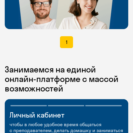
1
Занимаемся на единой
онлайн-платформе с массой
возможностей
Личный кабинет
Мобильное
Разговорные клубы
приложение
и Talks
чтобы в любое удобное время общаться
с преподавателем, делать домашку и заниматься
чтобы заниматься и изучать новые слова где
Групповые занятия для разговорной практики