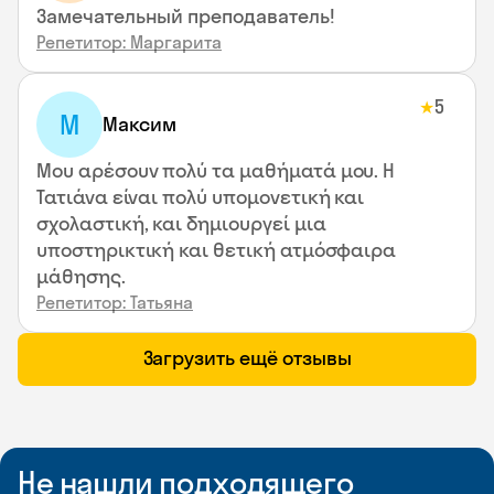
Замечательный преподаватель!
Репетитор: Маргарита
5
★
М
Максим
Μου αρέσουν πολύ τα μαθήματά μου. Η
Τατιάνα είναι πολύ υπομονετική και
σχολαστική, και δημιουργεί μια
υποστηρικτική και θετική ατμόσφαιρα
μάθησης.
Репетитор: Татьяна
Загрузить ещё отзывы
Не нашли подходящего