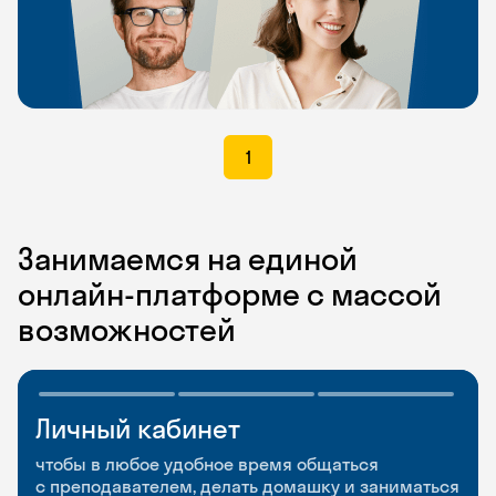
1
Занимаемся на единой
онлайн-платформе с массой
возможностей
Личный кабинет
Мобильное
Разговорные клубы
приложение
и Talks
чтобы в любое удобное время общаться
с преподавателем, делать домашку и заниматься
чтобы заниматься и изучать новые слова где
Групповые занятия для разговорной практики