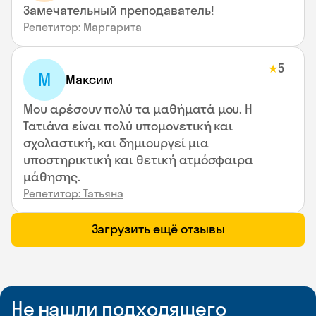
Замечательный преподаватель!
Репетитор: Маргарита
5
★
М
Максим
Μου αρέσουν πολύ τα μαθήματά μου. Η
Τατιάνα είναι πολύ υπομονετική και
σχολαστική, και δημιουργεί μια
υποστηρικτική και θετική ατμόσφαιρα
μάθησης.
Репетитор: Татьяна
Загрузить ещё отзывы
Не нашли подходящего