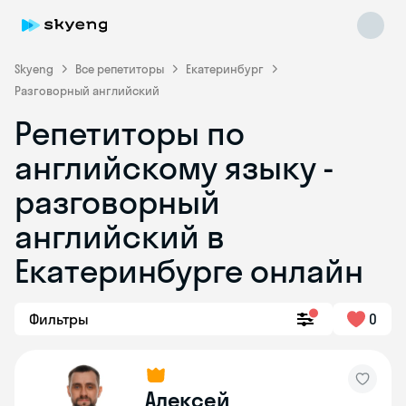
Skyeng
Все репетиторы
Екатеринбург
Разговорный английский
Репетиторы по
английскому языку -
разговорный
английский в
Skyeng Chat
online
Екатеринбурге онлайн
Фильтры
0
Алексей