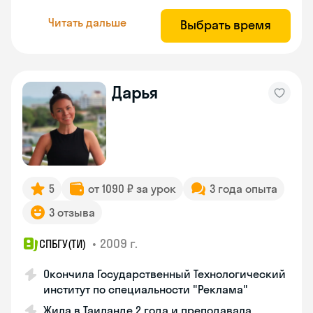
Читать дальше
Выбрать время
Дарья
5
от 1090 ₽ за урок
3 года опыта
3 отзыва
•
2009 г.
СПБГУ(ТИ)
Окончила Государственный Технологический
институт по специальности "Реклама"
Жила в Таиланде 2 года и преподавала