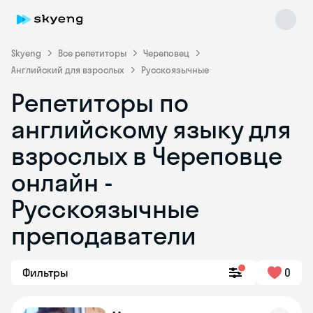
Skyeng
Все репетиторы
Череповец
Английский для взрослых
Русскоязычные
Репетиторы по
английскому языку для
взрослых в Череповце
онлайн -
Skyeng Chat
online
Русскоязычные
преподаватели
Фильтры
0