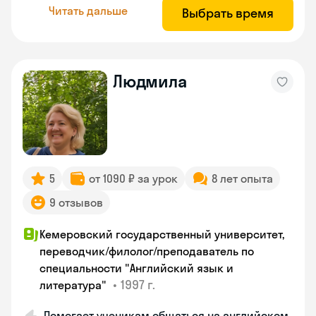
Читать дальше
Выбрать время
Людмила
5
от 1090 ₽ за урок
8 лет опыта
9 отзывов
Кемеровский государственный университет,
переводчик/филолог/преподаватель по
специальности "Английский язык и
•
1997 г.
литература"
Помогает ученикам общаться на английском