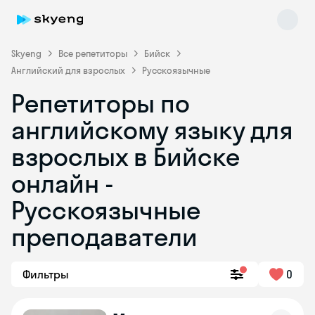
Skyeng
Все репетиторы
Бийск
Английский для взрослых
Русскоязычные
Репетиторы по
английскому языку для
взрослых в Бийске
онлайн -
Skyeng Chat
online
Русскоязычные
преподаватели
Фильтры
0