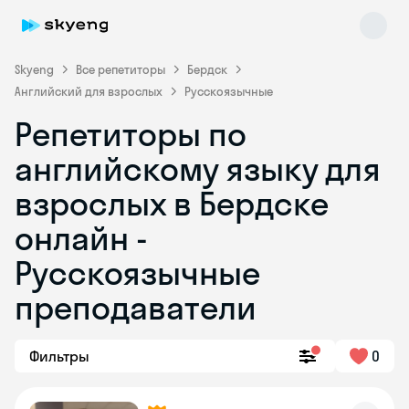
Skyeng
Все репетиторы
Бердск
Английский для взрослых
Русскоязычные
Репетиторы по
английскому языку для
взрослых в Бердске
онлайн -
Skyeng Chat
online
Русскоязычные
преподаватели
Фильтры
0