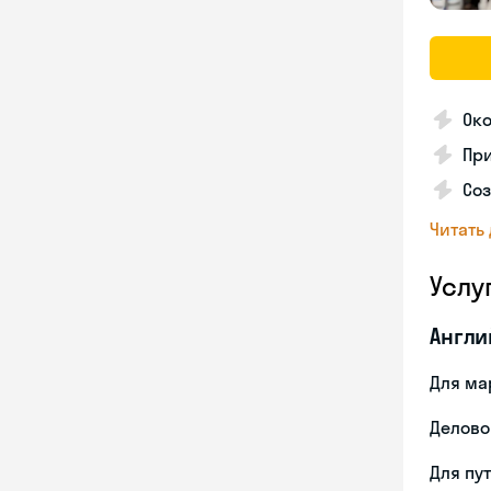
Ок
Пр
Со
Читать
Услу
Англи
Для ма
Делово
Для пу