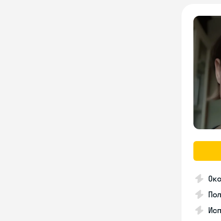
Око
Пол
Ис