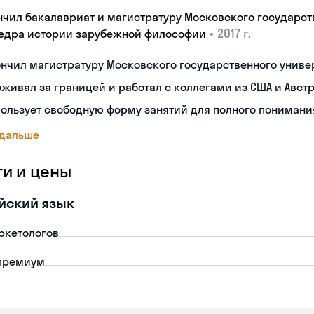
нчил бакалавриат и магистратуру Московского государст
•
2017 г.
едра истории зарубежной философии
нчил магистратуру Московского государственного униве
живал за границей и работал с коллегами из США и Авст
ользует свободную форму занятий для полного пониман
 дальше
ги и цены
йский язык
ркетологов
премиум