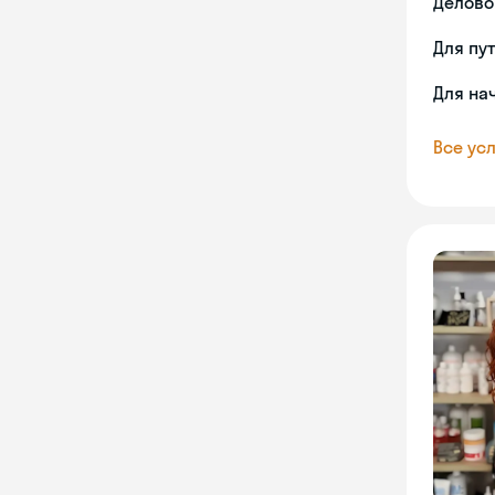
Делово
Для пу
Для на
Все усл