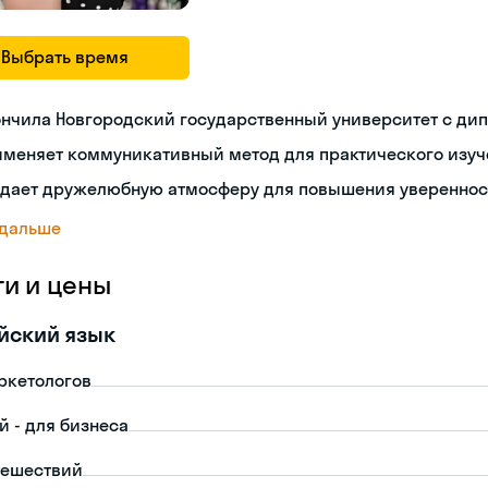
Выбрать время
ончила Новгородский государственный университет с ди
именяет коммуникативный метод для практического изуч
здает дружелюбную атмосферу для повышения увереннос
 дальше
ги и цены
йский язык
ркетологов
й - для бизнеса
тешествий