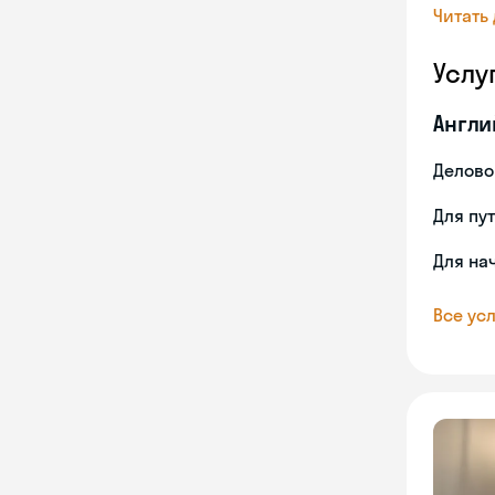
Читать
Услу
Англи
Делово
Для пу
Для на
Все усл