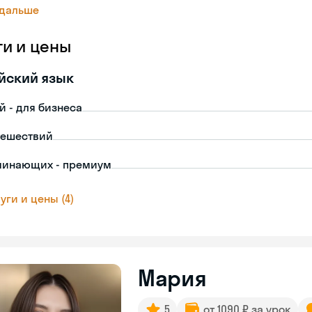
 дальше
ги и цены
йский язык
й - для бизнеса
тешествий
чинающих - премиум
уги и цены (4)
Мария
5
от 1090 ₽ за урок