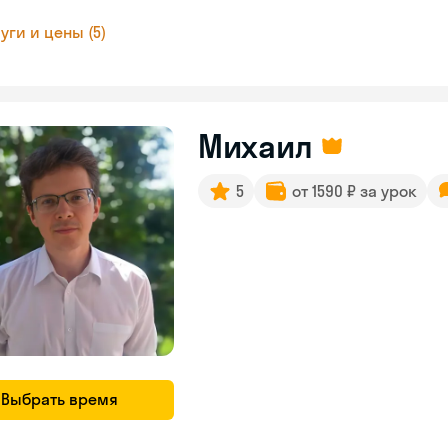
уги и цены (5)
Михаил
5
от 1590 ₽ за урок
Выбрать время