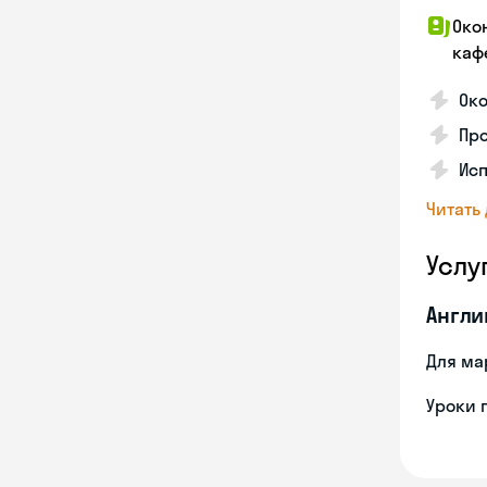
Око
каф
Око
Про
Исп
Читать
Услу
Англи
Для ма
Уроки 