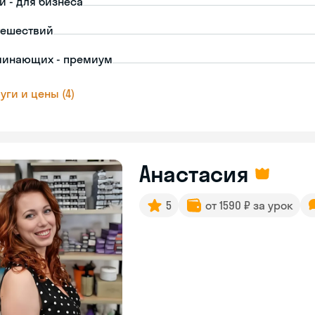
й - для бизнеса
тешествий
чинающих - премиум
уги и цены (4)
Анастасия
5
от 1590 ₽ за урок