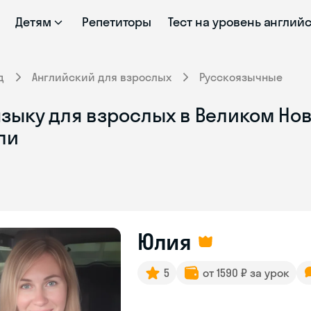
Детям
Репетиторы
Тест на уровень англий
д
Английский для взрослых
Русскоязычные
зыку для взрослых в Великом Нов
ли
Юлия
5
от 1590 ₽ за урок