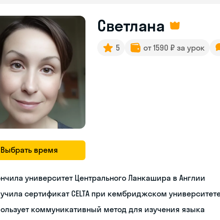
Светлана
5
от 1590 ₽ за урок
Выбрать время
нчила университет Центрального Ланкашира в Англии
учила сертификат СELTA при кембриджском университет
пользует коммуникативный метод для изучения языка