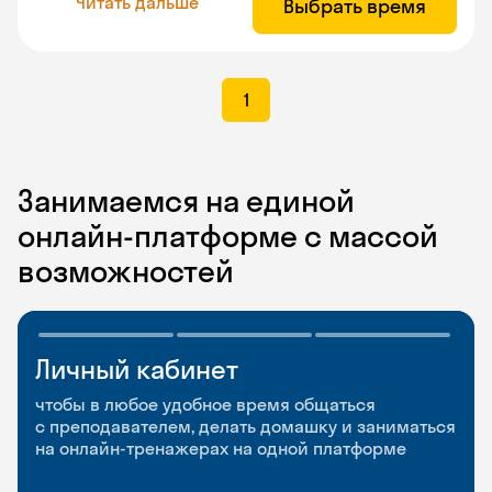
Читать дальше
Выбрать время
1
Занимаемся на единой
онлайн-платформе с массой
возможностей
Личный кабинет
Мобильное
Разговорные клубы
приложение
и Talks
чтобы в любое удобное время общаться
с преподавателем, делать домашку и заниматься
чтобы заниматься и изучать новые слова где
Групповые занятия для разговорной практики
на онлайн-тренажерах на одной платформе
и когда удобно
и индивидуальные встречи с преподавателями
со всего мира, чтобы общаться на английском