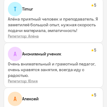
5
★
T
Timur
Алёна приятный человек и преподаватель. Я
заметилеё большой опыт, нужная скорость
подачи материала, эмпатичность!
Репетитор: Алёна
5
★
А
Анонимный ученик
Очень внимательный и грамотный педагог,
очень нравятся занятия, всегда иду с
радостью.
Репетитор: Юлия
5
★
А
Алексей