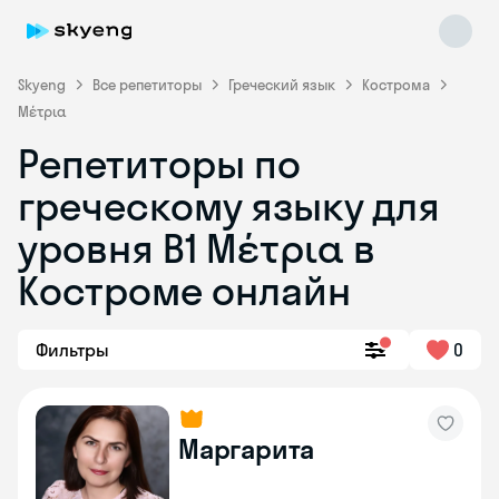
Skyeng
Все репетиторы
Греческий язык
Кострома
Μέτρια
Репетиторы по
греческому языку для
уровня Β1 Μέτρια в
Skyeng Chat
online
Костроме онлайн
Фильтры
0
Маргарита