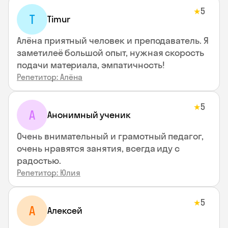
5
★
T
Timur
Алёна приятный человек и преподаватель. Я
заметилеё большой опыт, нужная скорость
подачи материала, эмпатичность!
Репетитор: Алёна
5
★
А
Анонимный ученик
Очень внимательный и грамотный педагог,
очень нравятся занятия, всегда иду с
радостью.
Репетитор: Юлия
5
★
А
Алексей