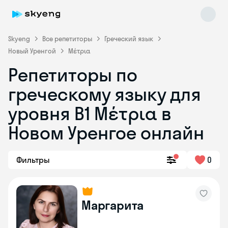
Skyeng
Все репетиторы
Греческий язык
Новый Уренгой
Μέτρια
Репетиторы по
греческому языку для
уровня Β1 Μέτρια в
Skyeng Chat
online
Новом Уренгое онлайн
Фильтры
0
Маргарита