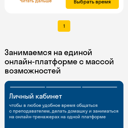
Читать дальше
Выбрать время
1
Занимаемся на единой
онлайн-платформе с массой
возможностей
Личный кабинет
Мобильное
Разговорные клубы
приложение
и Talks
чтобы в любое удобное время общаться
с преподавателем, делать домашку и заниматься
чтобы заниматься и изучать новые слова где
Групповые занятия для разговорной практики
на онлайн-тренажерах на одной платформе
и когда удобно
и индивидуальные встречи с преподавателями
со всего мира, чтобы общаться на английском