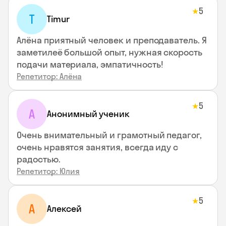
5
★
T
Timur
Алёна приятный человек и преподаватель. Я
заметилеё большой опыт, нужная скорость
подачи материала, эмпатичность!
Репетитор: Алёна
5
★
А
Анонимный ученик
Очень внимательный и грамотный педагог,
очень нравятся занятия, всегда иду с
радостью.
Репетитор: Юлия
5
★
А
Алексей