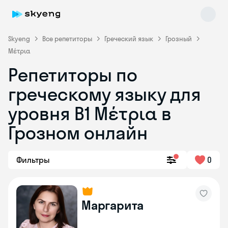
Skyeng
Все репетиторы
Греческий язык
Грозный
Μέτρια
Репетиторы по
греческому языку для
уровня Β1 Μέτρια в
Skyeng Chat
online
Грозном онлайн
Фильтры
0
Маргарита