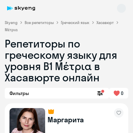
Skyeng
Все репетиторы
Греческий язык
Хасавюрт
Μέτρια
Репетиторы по
греческому языку для
уровня Β1 Μέτρια в
Skyeng Chat
online
Хасавюрте онлайн
Фильтры
0
Маргарита