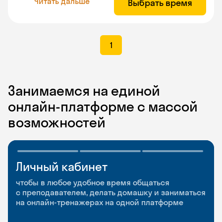
Читать дальше
Выбрать время
1
Занимаемся на единой
онлайн-платформе с массой
возможностей
Личный кабинет
Мобильное
Разговорные клубы
приложение
и Talks
чтобы в любое удобное время общаться
с преподавателем, делать домашку и заниматься
чтобы заниматься и изучать новые слова где
Групповые занятия для разговорной практики
на онлайн-тренажерах на одной платформе
и когда удобно
и индивидуальные встречи с преподавателями
со всего мира, чтобы общаться на английском