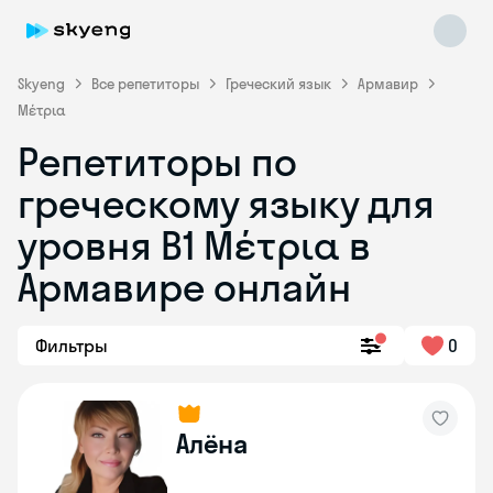
Skyeng
Все репетиторы
Греческий язык
Армавир
Μέτρια
Репетиторы по
греческому языку для
уровня Β1 Μέτρια в
Skyeng Chat
online
Армавире онлайн
Фильтры
0
Алёна