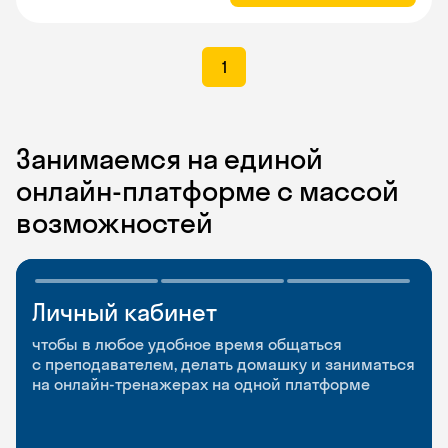
1
Занимаемся на единой
онлайн-платформе с массой
возможностей
Личный кабинет
Мобильное
Разговорные клубы
приложение
и Talks
чтобы в любое удобное время общаться
с преподавателем, делать домашку и заниматься
чтобы заниматься и изучать новые слова где
Групповые занятия для разговорной практики
на онлайн-тренажерах на одной платформе
и когда удобно
и индивидуальные встречи с преподавателями
со всего мира, чтобы общаться на английском
свободно