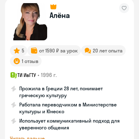
Алёна
5
от 1590 ₽ за урок
20 лет опыта
1 отзыв
•
1996 г.
ТИ ИвГТУ
Прожила в Греции 28 лет, понимает
греческую культуру
Работала переводчиком в Министерстве
культуры и Юнеско
Использует коммуникативный подход для
уверенного общения
Читать дальше