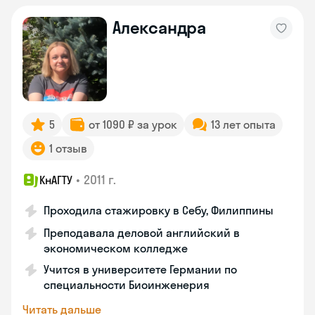
Александра
5
от 1090 ₽ за урок
13 лет опыта
1 отзыв
•
2011 г.
КнАГТУ
Проходила стажировку в Себу, Филиппины
Преподавала деловой английский в
экономическом колледже
Учится в университете Германии по
специальности Биоинженерия
Читать дальше