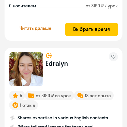
С носителем
от 3190 ₽ / урок
Читать дальше
Выбрать время
Edralyn
5
от 3190 ₽ за урок
18 лет опыта
1 отзыв
Shares expertise in various English contexts
Offers tailored lessons for teens and